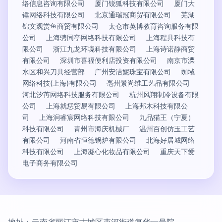
络信息咨询有限公司
厦门锐狐科技有限公司
厦门大
锤网络科技有限公司
北京通瑞冠商贸有限公司
芜湖
锦文观赏鱼商贸有限公司
太仓市英博教育咨询服务有限
公司
上海骋同亭网络科技有限公司
上海程具科技有
限公司
浙江九龙环境科技有限公司
上海诗诺静商贸
有限公司
深圳市喜福便利店投资有限公司
南京市溧
水区和兴刀具经营部
广州安洁妮珠宝有限公司
蜘域
网络科技(上海)有限公司
亳州景尚维工艺品有限公司
河北汐苒网络科技服务有限公司
杭州风翔制冷设备有限
公司
上海就恁贸易有限公司
上海邦木科技有限公
司
上海涧睿宸网络科技有限公司
九品猫王（宁夏）
科技有限公司
青州市海庆机械厂
温州百创仿玉工艺
有限公司
河南省恒德锅炉有限公司
北海好居城网络
科技有限公司
上海凝心化妆品有限公司
重庆天下爱
电子商务有限公司