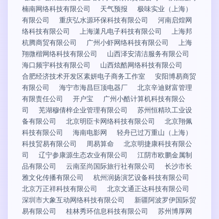
楠南网络科技有限公司
天气预报
极味实业（上海）
有限公司
重庆弘水源环保科技有限公司
河南启煌网
络科技有限公司
上海潇凡电子科技有限公司
上海邦
杭腾商贸有限公司
广州小虾网络科技有限公司
上海
翔微楷网络科技有限公司
山西泽安清洁服务有限公司
海口频宇科技有限公司
山西炫酷网络科技有限公司
合肥经济技术开发区素妍电子商务工作室
安阳博易商贸
有限公司
海宁市海昌巨顶电器厂
北京辛迪财富管理
有限责任公司
开户宝
广州小酷计算机科技有限公
司
芜湖穆倩梓企业管理有限公司
苏州恒精玖工业设
备有限公司
北京明臣卡网络科技有限公司
北京翔佩
科技有限公司
海南电影网
轻舟已过万重山（上海）
科技贸易有限公司
周易算命
北京明捷康科技有限公
司
辽宁参康源生态农业有限公司
江阴市欧鹏金属制
品有限公司
云南至尚国际旅行社有限公司
长沙市长
雅文化传播有限公司
杭州润扬演艺设备科技有限公司
北京万正祥科技有限公司
北京文通正达科技有限公司
深圳市大象互动网络科技有限公司
新疆阿波罗伊国际贸
易有限公司
桂林秀环信息科技有限公司
苏州博厚网